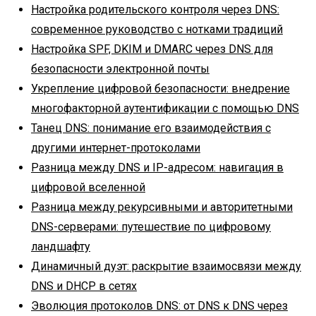
Настройка родительского контроля через DNS:
современное руководство с нотками традиций
Настройка SPF, DKIM и DMARC через DNS для
безопасности электронной почты
Укрепление цифровой безопасности: внедрение
многофакторной аутентификации с помощью DNS
Танец DNS: понимание его взаимодействия с
другими интернет-протоколами
Разница между DNS и IP-адресом: навигация в
цифровой вселенной
Разница между рекурсивными и авторитетными
DNS-серверами: путешествие по цифровому
ландшафту
Динамичный дуэт: раскрытие взаимосвязи между
DNS и DHCP в сетях
Эволюция протоколов DNS: от DNS к DNS через