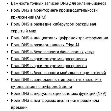
Важность точных записей DNS для онлайн-бизнеса
Роль DNS в мониторинге производительности
приложений (APM)
Роль DNS в разведке киберугроз: раскрывая
скрытый мир
Роль DNS в инициативах цифровой трансформации
Роль DNS в развертываниях Edge AI
Роль DNS в безопасности финансовых услуг
Роль DNS в архитектуре микросервисов
Роль DNS в архитектуре микросервисов
Роль DNS в безопасности мобильных приложений
Роль DNS в современных интернет-технологиях:
путешествие по цифровой степи
Роль DNS в виртуализации сетевых функций (NFV)
Роль DNS в платформах аналитики в реальном
времени