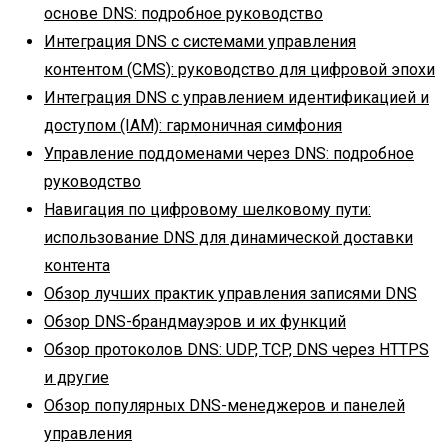
основе DNS: подробное руководство
Интеграция DNS с системами управления
контентом (CMS): руководство для цифровой эпохи
Интеграция DNS с управлением идентификацией и
доступом (IAM): гармоничная симфония
Управление поддоменами через DNS: подробное
руководство
Навигация по цифровому шелковому пути:
использование DNS для динамической доставки
контента
Обзор лучших практик управления записями DNS
Обзор DNS-брандмауэров и их функций
Обзор протоколов DNS: UDP, TCP, DNS через HTTPS
и другие
Обзор популярных DNS-менеджеров и панелей
управления