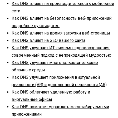
Как DNS влияет на производительность мобильной
сети
Как DNS влияет на безопасность веб-приложений:
подробное руководство
Как DNS влияет на время загрузки веб-страницы
Как DNS влияет на SEO вашего сайта
Как DNS улучшает ИТ-системы здравоохранения:
современный подход с непреходящей мудростью
Как DNS улучшает многопользовательские
облачные среды
Как DNS улучшает приложения виртуальной
реальности (VR) и дополненной реальности (AR)
Как DNS облегчает удаленную работу и
виртуальные офисы
Как DNS помогает управлять масштабируемыми
приложениями