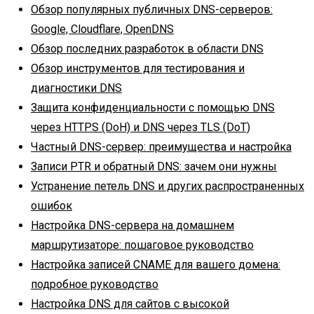
Обзор популярных публичных DNS-серверов:
Google, Cloudflare, OpenDNS
Обзор последних разработок в области DNS
Обзор инструментов для тестирования и
диагностики DNS
Защита конфиденциальности с помощью DNS
через HTTPS (DoH) и DNS через TLS (DoT)
Частный DNS-сервер: преимущества и настройка
Записи PTR и обратный DNS: зачем они нужны
Устранение петель DNS и других распространенных
ошибок
Настройка DNS-сервера на домашнем
маршрутизаторе: пошаговое руководство
Настройка записей CNAME для вашего домена:
подробное руководство
Настройка DNS для сайтов с высокой