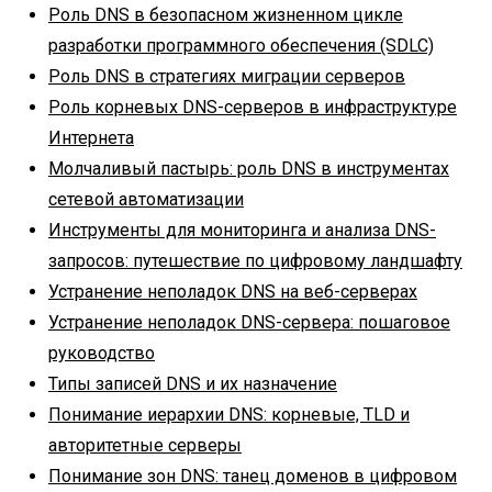
Роль DNS в безопасном жизненном цикле
разработки программного обеспечения (SDLC)
Роль DNS в стратегиях миграции серверов
Роль корневых DNS-серверов в инфраструктуре
Интернета
Молчаливый пастырь: роль DNS в инструментах
сетевой автоматизации
Инструменты для мониторинга и анализа DNS-
запросов: путешествие по цифровому ландшафту
Устранение неполадок DNS на веб-серверах
Устранение неполадок DNS-сервера: пошаговое
руководство
Типы записей DNS и их назначение
Понимание иерархии DNS: корневые, TLD и
авторитетные серверы
Понимание зон DNS: танец доменов в цифровом