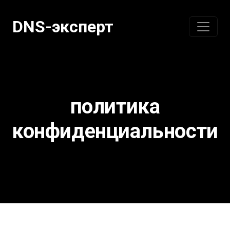
Перейти
к
DNS-эксперт
содержанию
политика
конфиденциальности