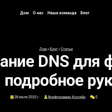
Дом
О нас
Наша команда
Блог
Дом
»
Блог
»
Статьи
ание DNS для 
: подробное ру
28 июля 2025 г.
Арифуззаман Хоссейн
0