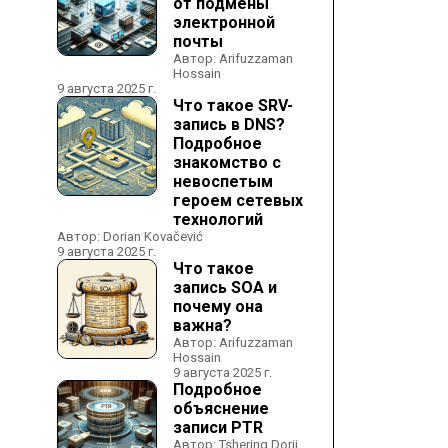
от подмены
электронной
почты
Автор: Arifuzzaman
Hossain
9 августа 2025 г.
Что такое SRV-
запись в DNS?
Подробное
знакомство с
невоспетым
героем сетевых
технологий
Автор: Dorian Kovačević
9 августа 2025 г.
Что такое
запись SOA и
почему она
важна?
Автор: Arifuzzaman
Hossain
9 августа 2025 г.
Подробное
объяснение
записи PTR
Автор: Tshering Dorji