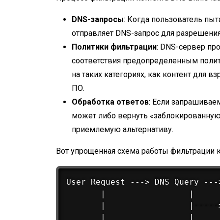
DNS-запросы
: Когда пользователь пыта
отправляет DNS-запрос для разрешени
Политики фильтрации
: DNS-сервер пр
соответствия предопределенным полит
на таких категориях, как контент для 
ПО.
Обработка ответов
: Если запрашива
может либо вернуть «заблокированную»
приемлемую альтернативу.
Вот упрощенная схема работы фильтрации к
User Request ---> DNS Query --->
       |                 |      
       |                 |-----
       |                 |      