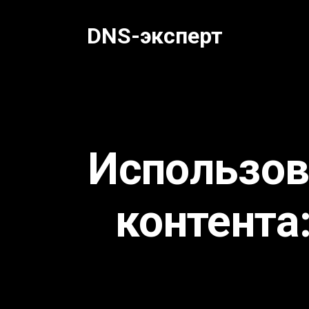
Перейти
к
DNS-эксперт
содержанию
Использов
контента