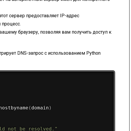
 этот сервер предоставляет IP-адрес
 процесс.
вашему браузеру, позволяя вам получить доступ к
трирует DNS-запрос с использованием Python
hostbyname
(
domain
)
ld not be resolved."