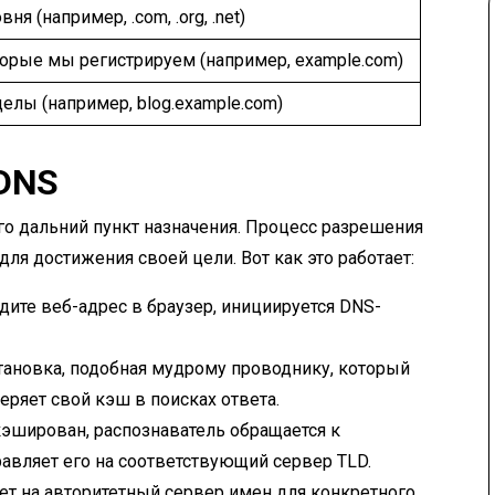
я (например, .com, .org, .net)
орые мы регистрируем (например, example.com)
лы (например, blog.example.com)
 DNS
о дальний пункт назначения. Процесс разрешения
для достижения своей цели. Вот как это работает:
одите веб-адрес в браузер, инициируется DNS-
становка, подобная мудрому проводнику, который
еряет свой кэш в поисках ответа.
 кэширован, распознаватель обращается к
авляет его на соответствующий сервер TLD.
ет на авторитетный сервер имен для конкретного