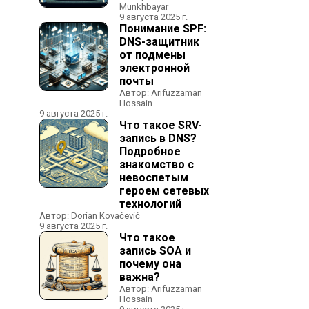
Munkhbayar
9 августа 2025 г.
Понимание SPF:
DNS-защитник
от подмены
электронной
почты
Автор: Arifuzzaman
Hossain
9 августа 2025 г.
Что такое SRV-
запись в DNS?
Подробное
знакомство с
невоспетым
героем сетевых
технологий
Автор: Dorian Kovačević
9 августа 2025 г.
Что такое
запись SOA и
почему она
важна?
Автор: Arifuzzaman
Hossain