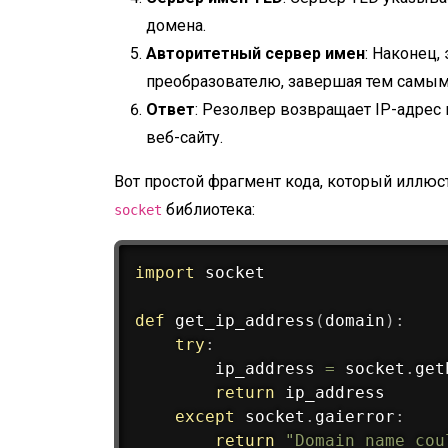
домена.
Авторитетный сервер имен
: Наконец,
преобразователю, завершая тем самым
Ответ
: Резолвер возвращает IP-адрес 
веб-сайту.
Вот простой фрагмент кода, который иллюс
библиотека:
socket
import
 socket

def
get_ip_address
(
domain
)
:
try
:
        ip_address 
=
 socket
.
get
return
 ip_address

except
 socket
.
gaierror
:
return
"Domain name cou