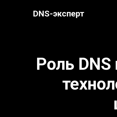
Перейти
к
DNS-эксперт
содержанию
Роль DNS 
технол