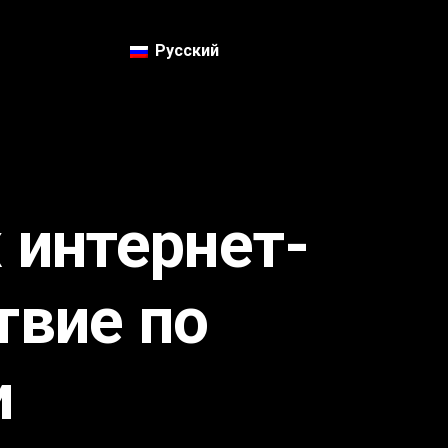
Русский
 интернет-
твие по
и