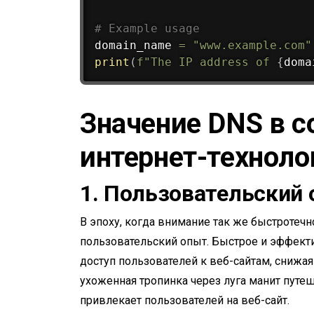
# Example usage
domain_name 
=
"www.example.com"
print
(
f"The IP address of 
{
doma
Значение DNS в 
интернет-техноло
1.
Пользовательский 
В эпоху, когда внимание так же быстротечн
пользовательский опыт. Быстрое и эффек
доступ пользователей к веб-сайтам, снижая
ухоженная тропинка через луга манит путе
привлекает пользователей на веб-сайт.