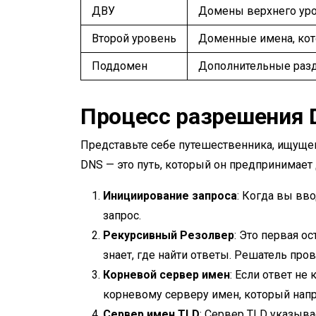
ДВУ
Домены верхнего уровн
Второй уровень
Доменные имена, кот
Поддомен
Дополнительные разде
Процесс разрешения
Представьте себе путешественника, ищущег
DNS — это путь, который он предпринимает 
Инициирование запроса
: Когда вы вв
запрос.
Рекурсивный Резолвер
: Это первая о
знает, где найти ответы. Решатель пров
Корневой сервер имен
: Если ответ не
корневому серверу имен, который напр
Сервер имен TLD
: Сервер TLD указыва