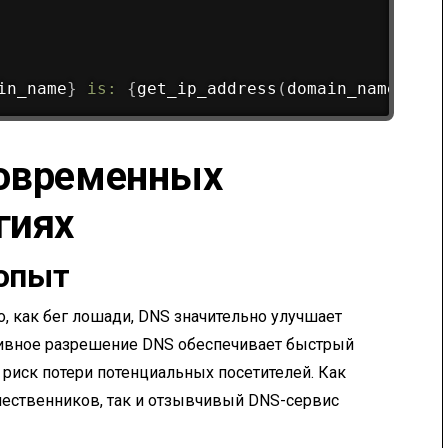
in_name
}
 is: 
{
get_ip_address
(
domain_name
)
}
"
)
современных
гиях
опыт
о, как бег лошади, DNS значительно улучшает
тивное разрешение DNS обеспечивает быстрый
 риск потери потенциальных посетителей. Как
шественников, так и отзывчивый DNS-сервис