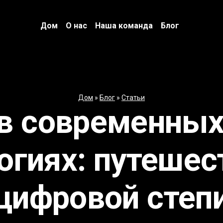
Дом
О нас
Наша команда
Блог
Дом
»
Блог
»
Статьи
в современных
огиях: путешес
цифровой степ