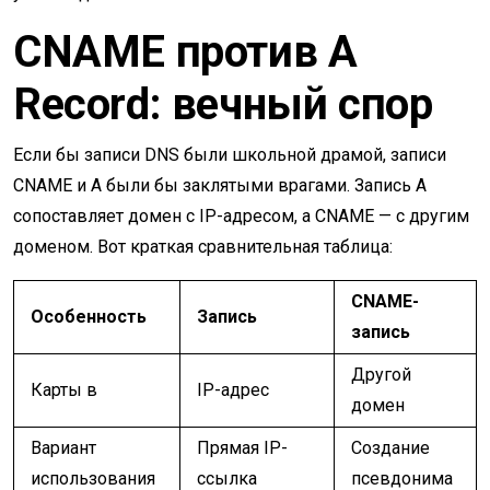
CNAME против A
Record: вечный спор
Если бы записи DNS были школьной драмой, записи
CNAME и A были бы заклятыми врагами. Запись A
сопоставляет домен с IP-адресом, а CNAME — с другим
доменом. Вот краткая сравнительная таблица:
CNAME-
Особенность
Запись
запись
Другой
Карты в
IP-адрес
домен
Вариант
Прямая IP-
Создание
использования
ссылка
псевдонима