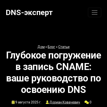
Перейти
к
DNS-эксперт
содержанию
Дом
»
Блог
»
Статьи
Глубокое погружение
в запись CNAME:
ваше руководство по
освоению DNS
9 августа 2025 г.
Дориан Ковачевич
0