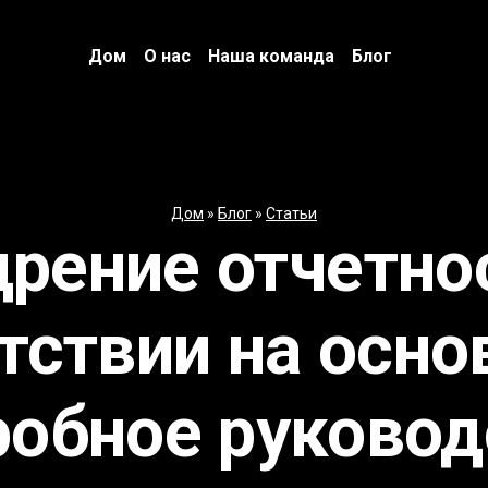
Дом
О нас
Наша команда
Блог
Дом
»
Блог
»
Статьи
рение отчетно
тствии на осно
робное руковод