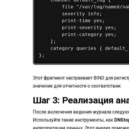
        file "/var/log/named/na
        severity info;

        print-time yes;

        print-severity yes;

        print-category yes;

    };

    category queries { default_l
Этот фрагмент настраивает BIND для реги
значение для отчетности о соответствии.
Шаг 3: Реализация ан
После включения ведения журнала следующ
Используйте такие инструменты, как
DNSto
интерпретации данных. Этот анализ помож