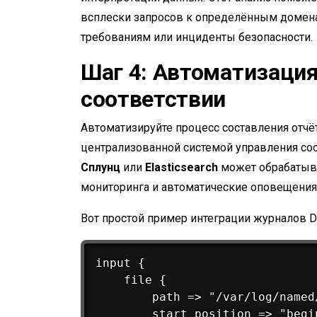
всплески запросов к определённым домена
требованиям или инциденты безопасности.
Шаг 4: Автоматизация
соответствии
Автоматизируйте процесс составления отчё
централизованной системой управления соо
Сплунц
или
Elasticsearch
может обрабатыва
мониторинга и автоматические оповещения 
Вот простой пример интеграции журналов DN
input {

    file {

        path => "/var/log/named/
        start_position => "begin