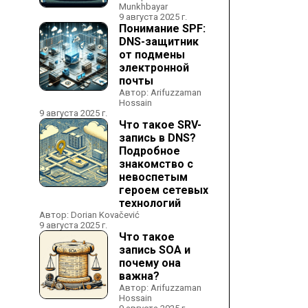
Munkhbayar
9 августа 2025 г.
Понимание SPF:
DNS-защитник
от подмены
электронной
почты
Автор: Arifuzzaman
Hossain
9 августа 2025 г.
Что такое SRV-
запись в DNS?
Подробное
знакомство с
невоспетым
героем сетевых
технологий
Автор: Dorian Kovačević
9 августа 2025 г.
Что такое
запись SOA и
почему она
важна?
Автор: Arifuzzaman
Hossain