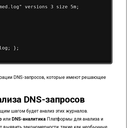
med.log" versions 3 size 5m;

og; };

страции DNS-запросов, которые имеют решающее
ализа DNS-запросов
им шагом будет анализ этих журналов.
p
или
DNS-аналитика
Платформы для анализа и
ет выявить закономерности, такие как необычные