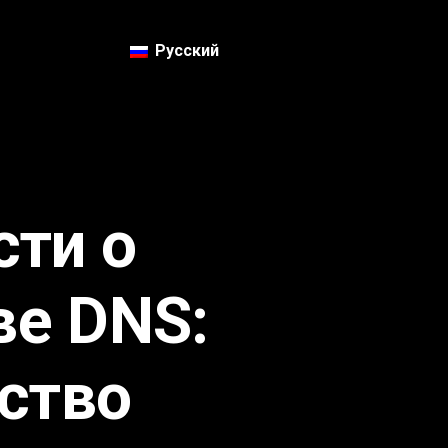
Русский
сти о
ве DNS:
ство