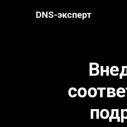
Перейти
к
DNS-эксперт
содержанию
Внед
соотве
под