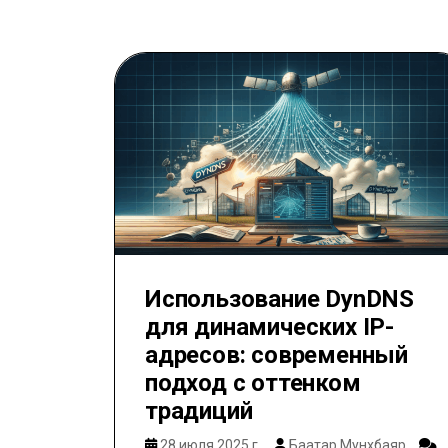
Использование DynDNS
для динамических IP-
адресов: современный
подход с оттенком
традиций
28 июля 2025 г.
Баатар Мунхбаяр