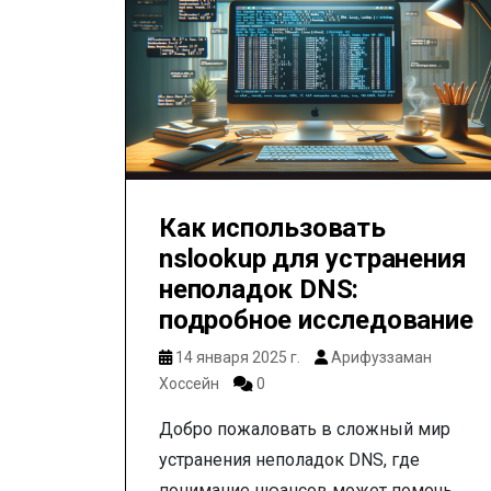
Как использовать
nslookup для устранения
неполадок DNS:
подробное исследование
14 января 2025 г.
Арифуззаман
Хоссейн
0
Добро пожаловать в сложный мир
устранения неполадок DNS, где
понимание нюансов может помочь...