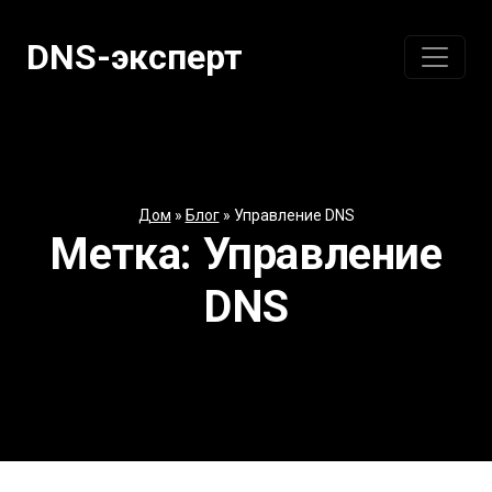
Перейти
к
DNS-эксперт
содержанию
Дом
»
Блог
»
Управление DNS
Метка:
Управление
DNS