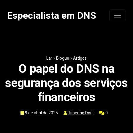
Pular
para
Especialista em DNS
o
conteúdo
Lar
»
Blogue
»
Artigos
O papel do DNS na
segurança dos serviços
financeiros
9 de abril de 2025
Tshering Dorji
0