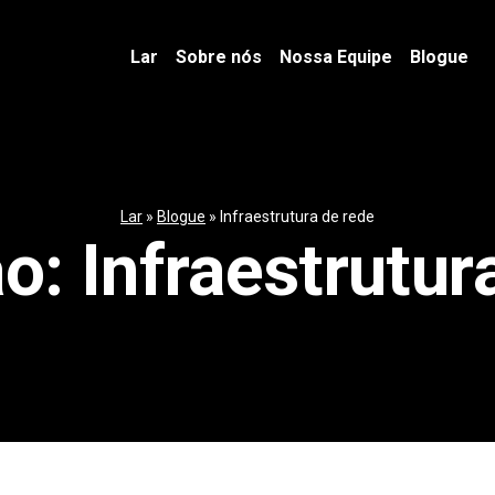
Lar
Sobre nós
Nossa Equipe
Blogue
Lar
»
Blogue
»
Infraestrutura de rede
ão:
Infraestrutur