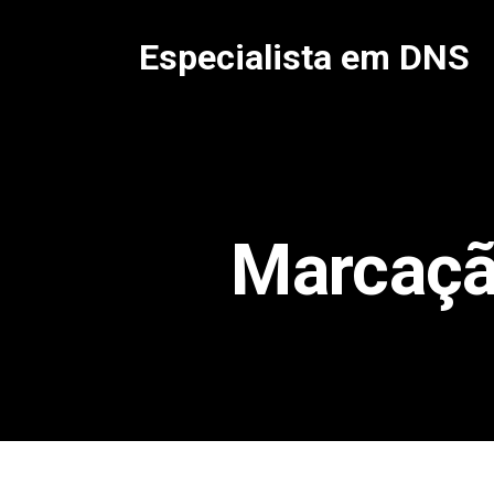
Pular
para
Especialista em DNS
o
conteúdo
Marcaç