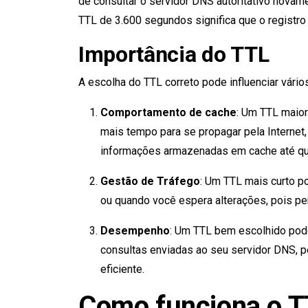
de consultar o servidor DNS autoritativo nova
TTL de 3.600 segundos significa que o registr
Importância do TTL
A escolha do TTL correto pode influenciar vários
Comportamento de cache
: Um TTL maior
mais tempo para se propagar pela Internet,
informações armazenadas em cache até qu
Gestão de Tráfego
: Um TTL mais curto po
ou quando você espera alterações, pois pe
Desempenho
: Um TTL bem escolhido pod
consultas enviadas ao seu servidor DNS, p
eficiente.
Como funciona o 