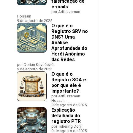
falsificação de
e-mails
por Arifuzzaman
Hossain
9 de agosto de 2025
O que é o
Registro SRV no
DNS? Uma
Análise
Aprofundada do
Herói Anônimo
das Redes
por Dorian Kovačević
9 de agosto de 2025
O que é o
Registro SOA e
por que ele é
importante?
por Arifuzzaman
Hossain
9 de agosto de 2025
Explicação
detalhada do
registro PTR
por Tshering Dorji
9 de agosto de 2025