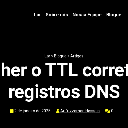
Lar
Sobre nós
Nossa Equipe
Blogue
Lar
»
Blogue
»
Artigos
er o TTL corre
registros DNS
2 de janeiro de 2025
Arifuzzaman Hossain
0