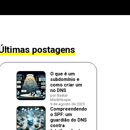
Últimas postagens
O que é um
subdomínio e
como criar um
no DNS
por Baatar
Munkhbayar
9 de agosto de 2025
Compreendendo
o SPF: um
guardião do DNS
contra