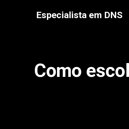
Pular
para
Especialista em DNS
o
conteúdo
Como escolh