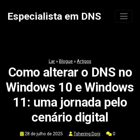
Pular
para
Especialista em DNS
o
conteúdo
Lar
»
Blogue
»
Artigos
Como alterar o DNS no
Windows 10 e Windows
11: uma jornada pelo
cenário digital
28 de julho de 2025
Tshering Dorji
0