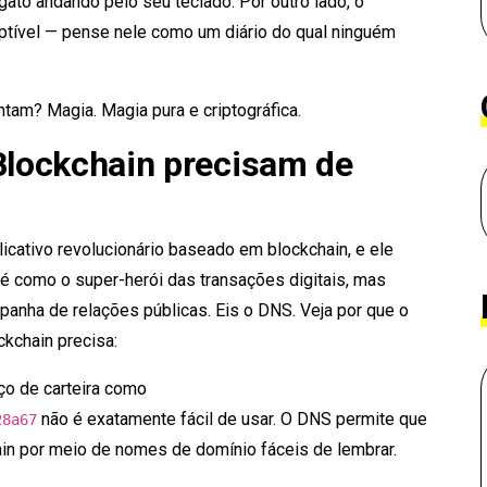
to andando pelo seu teclado. Por outro lado, o
ruptível — pense nele como um diário do qual ninguém
tam? Magia. Magia pura e criptográfica.
 Blockchain precisam de
icativo revolucionário baseado em blockchain, e ele
 é como o super-herói das transações digitais, mas
nha de relações públicas. Eis o DNS. Veja por que o
kchain precisa:
ço de carteira como
não é exatamente fácil de usar. O DNS permite que
28a67
in por meio de nomes de domínio fáceis de lembrar.