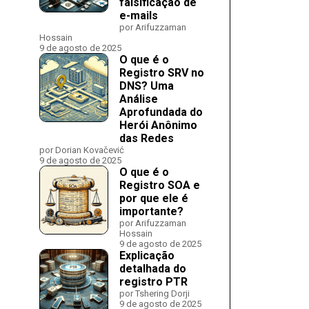
falsificação de
e-mails
por Arifuzzaman
Hossain
9 de agosto de 2025
O que é o
Registro SRV no
DNS? Uma
Análise
Aprofundada do
Herói Anônimo
das Redes
por Dorian Kovačević
9 de agosto de 2025
O que é o
Registro SOA e
por que ele é
importante?
por Arifuzzaman
Hossain
9 de agosto de 2025
Explicação
detalhada do
registro PTR
por Tshering Dorji
9 de agosto de 2025