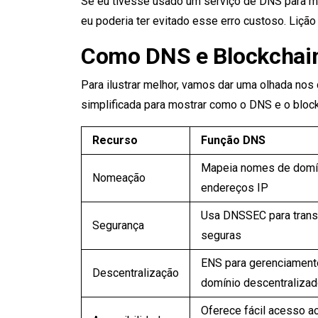
Se eu tivesse usado um serviço de DNS para m
eu poderia ter evitado esse erro custoso. Lição
Como DNS e Blockchain
Para ilustrar melhor, vamos dar uma olhada nos
simplificada para mostrar como o DNS e o block
Recurso
Função DNS
Mapeia nomes de domín
Nomeação
endereços IP
Usa DNSSEC para tran
Segurança
seguras
ENS para gerenciament
Descentralização
domínio descentraliza
Oferece fácil acesso a