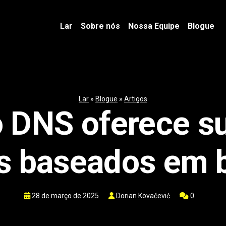
Lar
Sobre nós
Nossa Equipe
Blogue
Lar
»
Blogue
»
Artigos
 DNS oferece su
os baseados em 
28 de março de 2025
Dorian Kovačević
0