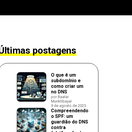
Últimas postagens
O que é um
subdomínio e
como criar um
no DNS
por Baatar
Munkhbayar
9 de agosto de 2025
Compreendendo
o SPF: um
guardião do DNS
contra