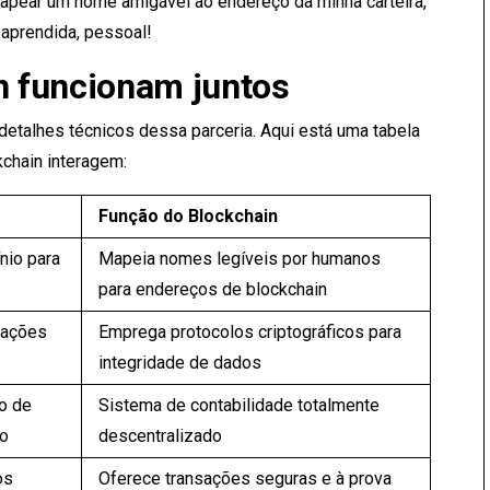
apear um nome amigável ao endereço da minha carteira,
 aprendida, pessoal!
 funcionam juntos
 detalhes técnicos dessa parceria. Aqui está uma tabela
chain interagem:
Função do Blockchain
io para
Mapeia nomes legíveis por humanos
para endereços de blockchain
sações
Emprega protocolos criptográficos para
integridade de dados
o de
Sistema de contabilidade totalmente
do
descentralizado
os
Oferece transações seguras e à prova