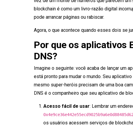
vez de um monte de números que parecem um ga
blockchain é como um livro-razão digital incor
pode arrancar páginas ou rabiscar.
Agora, o que acontece quando esses dois se jun
Por que os aplicativos
DNS?
Imagine o seguinte: você acaba de lançar um apl
está pronto para mudar o mundo. Seu aplicativo
mesmo super-heróis precisam de uma boa campa
DNS é o companheiro que seu aplicativo de bloc
Acesso fácil de usar
: Lembrar um endere
0x4e9ce36e442e55ecd9025b9a6e0d88485d6
os usuários acessem serviços de blockcha