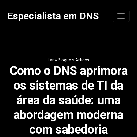
Pular
para
Especialista em DNS
o
conteúdo
Lar
»
Blogue
»
Artigos
Como o DNS aprimora
os sistemas de TI da
área da saúde: uma
abordagem moderna
com sabedoria