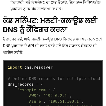
ਨਿਗਰਾਨੀ ਅਤੇ ਵਿਸ਼ਲੇਸ਼ਣ ਦਾ ਲਾਭ ਉਠਾਓ, ਜਿਸ ਨਾਲ ਕਿਰਿਆਸ਼ੀਲ
ਪ੍ਰਬੰਧਨ ਨੂੰ ਸਮਰੱਥ ਬਣਾਇਆ ਜਾ ਸਕੇ।
ਕੋਡ ਸਨਿੱਪਟ: ਮਲਟੀ-ਕਲਾਊਡ ਲਈ
DNS ਨੂੰ ਕੌਂਫਿਗਰ ਕਰਨਾ
ਉਦਾਹਰਣ ਵਜੋਂ, ਆਓ ਮਲਟੀ-ਕਲਾਊਡ DNS ਰਿਕਾਰਡ ਸਥਾਪਤ ਕਰਨ ਲਈ
DNS ਪ੍ਰਦਾਤਾ ਦੇ API ਦੀ ਵਰਤੋਂ ਕਰਦੇ ਹੋਏ ਇੱਕ ਸਧਾਰਨ ਸੰਰਚਨਾ ਦੀ
ਪੜਚੋਲ ਕਰੀਏ:
import
 dns
.
resolver

# Define DNS records for multiple cloud p
dns_records 
=
{
'example.com'
:
{
'AWS'
:
'192.0.2.1'
,
'Azure'
:
'198.51.100.1'
,