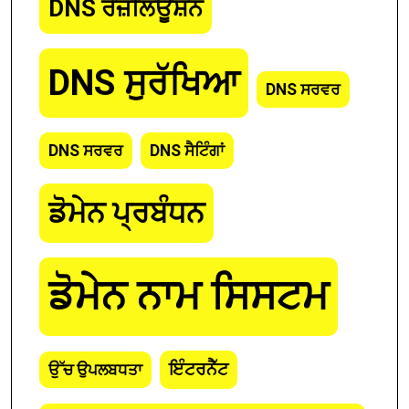
DNS ਰੈਜ਼ੋਲਿਊਸ਼ਨ
DNS ਸੁਰੱਖਿਆ
DNS ਸਰਵਰ
DNS ਸਰਵਰ
DNS ਸੈਟਿੰਗਾਂ
ਡੋਮੇਨ ਪ੍ਰਬੰਧਨ
ਡੋਮੇਨ ਨਾਮ ਸਿਸਟਮ
ਇੰਟਰਨੈੱਟ
ਉੱਚ ਉਪਲਬਧਤਾ