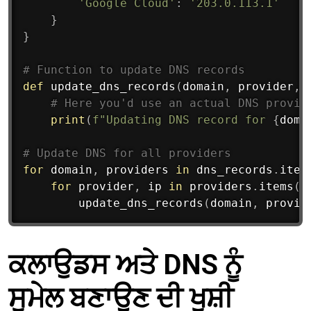
'Google Cloud'
:
'203.0.113.1'
}
}
# Function to update DNS records
def
update_dns_records
(
domain
,
 provider
,
 
# Here you'd use an actual DNS provid
print
(
f"Updating DNS record for 
{
doma
# Update DNS for all providers
for
 domain
,
 providers 
in
 dns_records
.
item
for
 provider
,
 ip 
in
 providers
.
items
(
)
        update_dns_records
(
domain
,
 provid
ਕਲਾਉਡਸ ਅਤੇ DNS ਨੂੰ
ਸੁਮੇਲ ਬਣਾਉਣ ਦੀ ਖੁਸ਼ੀ