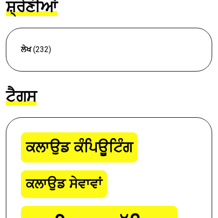
ਸ਼੍ਰੇਣੀਆਂ
ਲੇਖ
(232)
ਟੈਗਸ
ਕਲਾਉਡ ਕੰਪਿਊਟਿੰਗ
ਕਲਾਉਡ ਸੇਵਾਵਾਂ