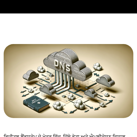
ਡਿਜੀਟਲ ਲੈਂਡਸਕੇਪ ਦੇ ਖੇਤਰ ਵਿੱਚ, ਜਿੱਥੇ ਡੇਟਾ ਅਤੇ ਐਪਲੀਕੇਸ਼ਨ ਵਿਸ਼ਾਲ