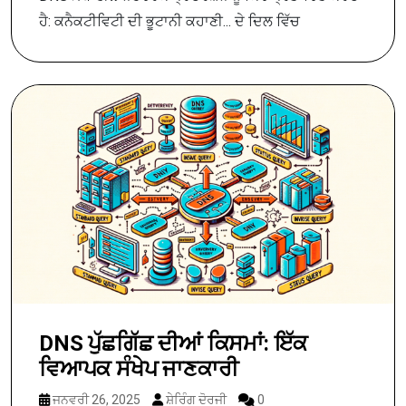
ਹੈ: ਕਨੈਕਟੀਵਿਟੀ ਦੀ ਭੂਟਾਨੀ ਕਹਾਣੀ... ਦੇ ਦਿਲ ਵਿੱਚ
DNS ਪੁੱਛਗਿੱਛ ਦੀਆਂ ਕਿਸਮਾਂ: ਇੱਕ
ਵਿਆਪਕ ਸੰਖੇਪ ਜਾਣਕਾਰੀ
ਜਨਵਰੀ 26, 2025
ਸ਼ੇਰਿੰਗ ਦੋਰਜੀ
0