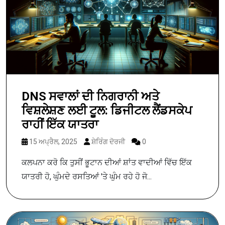
DNS ਸਵਾਲਾਂ ਦੀ ਨਿਗਰਾਨੀ ਅਤੇ
ਵਿਸ਼ਲੇਸ਼ਣ ਲਈ ਟੂਲ: ਡਿਜੀਟਲ ਲੈਂਡਸਕੇਪ
ਰਾਹੀਂ ਇੱਕ ਯਾਤਰਾ
15 ਅਪ੍ਰੈਲ, 2025
ਸ਼ੇਰਿੰਗ ਦੋਰਜੀ
0
ਕਲਪਨਾ ਕਰੋ ਕਿ ਤੁਸੀਂ ਭੂਟਾਨ ਦੀਆਂ ਸ਼ਾਂਤ ਵਾਦੀਆਂ ਵਿੱਚ ਇੱਕ
ਯਾਤਰੀ ਹੋ, ਘੁੰਮਦੇ ਰਸਤਿਆਂ 'ਤੇ ਘੁੰਮ ਰਹੇ ਹੋ ਜੋ...