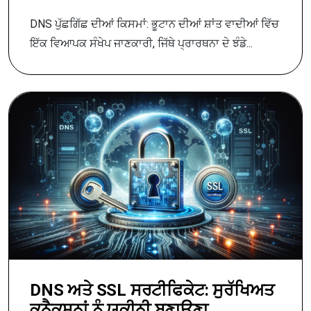
DNS ਪੁੱਛਗਿੱਛ ਦੀਆਂ ਕਿਸਮਾਂ: ਭੂਟਾਨ ਦੀਆਂ ਸ਼ਾਂਤ ਵਾਦੀਆਂ ਵਿੱਚ
ਇੱਕ ਵਿਆਪਕ ਸੰਖੇਪ ਜਾਣਕਾਰੀ, ਜਿੱਥੇ ਪ੍ਰਾਰਥਨਾ ਦੇ ਝੰਡੇ...
DNS ਅਤੇ SSL ਸਰਟੀਫਿਕੇਟ: ਸੁਰੱਖਿਅਤ
ਕਨੈਕਸ਼ਨਾਂ ਨੂੰ ਯਕੀਨੀ ਬਣਾਉਣਾ