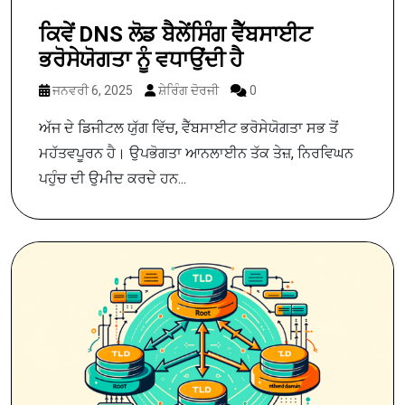
ਕਿਵੇਂ DNS ਲੋਡ ਬੈਲੇਂਸਿੰਗ ਵੈੱਬਸਾਈਟ
ਭਰੋਸੇਯੋਗਤਾ ਨੂੰ ਵਧਾਉਂਦੀ ਹੈ
ਜਨਵਰੀ 6, 2025
ਸ਼ੇਰਿੰਗ ਦੋਰਜੀ
0
ਅੱਜ ਦੇ ਡਿਜੀਟਲ ਯੁੱਗ ਵਿੱਚ, ਵੈੱਬਸਾਈਟ ਭਰੋਸੇਯੋਗਤਾ ਸਭ ਤੋਂ
ਮਹੱਤਵਪੂਰਨ ਹੈ। ਉਪਭੋਗਤਾ ਆਨਲਾਈਨ ਤੱਕ ਤੇਜ਼, ਨਿਰਵਿਘਨ
ਪਹੁੰਚ ਦੀ ਉਮੀਦ ਕਰਦੇ ਹਨ...