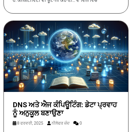
ਹੈ: ਕਨੈਕਟੀਵਿਟੀ ਦੀ ਭੂਟਾਨੀ ਕਹਾਣੀ... ਦੇ ਦਿਲ ਵਿੱਚ
DNS ਅਤੇ ਐਜ ਕੰਪਿਊਟਿੰਗ: ਡੇਟਾ ਪ੍ਰਵਾਹ
ਨੂੰ ਅਨੁਕੂਲ ਬਣਾਉਣਾ
8 ਫਰਵਰੀ, 2025
ਨੀਲੋਫਰ ਜ਼ੰਦ
0