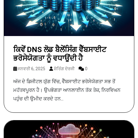
ਕਿਵੇਂ DNS ਲੋਡ ਬੈਲੇਂਸਿੰਗ ਵੈੱਬਸਾਈਟ
ਭਰੋਸੇਯੋਗਤਾ ਨੂੰ ਵਧਾਉਂਦੀ ਹੈ
ਜਨਵਰੀ 6, 2025
ਸ਼ੇਰਿੰਗ ਦੋਰਜੀ
0
ਅੱਜ ਦੇ ਡਿਜੀਟਲ ਯੁੱਗ ਵਿੱਚ, ਵੈੱਬਸਾਈਟ ਭਰੋਸੇਯੋਗਤਾ ਸਭ ਤੋਂ
ਮਹੱਤਵਪੂਰਨ ਹੈ। ਉਪਭੋਗਤਾ ਆਨਲਾਈਨ ਤੱਕ ਤੇਜ਼, ਨਿਰਵਿਘਨ
ਪਹੁੰਚ ਦੀ ਉਮੀਦ ਕਰਦੇ ਹਨ...