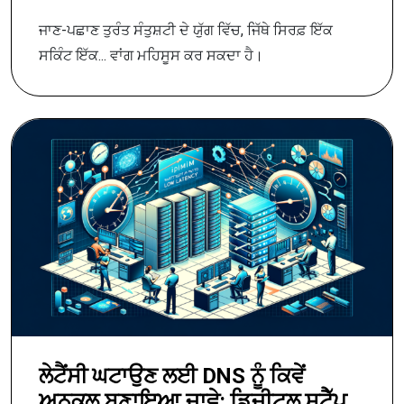
ਜਾਣ-ਪਛਾਣ ਤੁਰੰਤ ਸੰਤੁਸ਼ਟੀ ਦੇ ਯੁੱਗ ਵਿੱਚ, ਜਿੱਥੇ ਸਿਰਫ਼ ਇੱਕ
ਸਕਿੰਟ ਇੱਕ... ਵਾਂਗ ਮਹਿਸੂਸ ਕਰ ਸਕਦਾ ਹੈ।
ਲੇਟੈਂਸੀ ਘਟਾਉਣ ਲਈ DNS ਨੂੰ ਕਿਵੇਂ
ਅਨੁਕੂਲ ਬਣਾਇਆ ਜਾਵੇ: ਡਿਜੀਟਲ ਸਟੈੱਪ