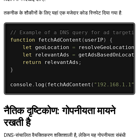
तकनीक के शौकीनों के लिए यहां एक मजेदार कोड स्निपेट दिया गया है:
// Example of a DNS query for ad targetin
function
fetchAdContent
(
userIP
)
{
let
 geoLocation 
=
resolveGeoLocation
(
let
 relevantAds 
=
getAdsBasedOnLocati
return
 relevantAds
;
}
console
.
log
(
fetchAdContent
(
"192.168.1.1"
)
नैतिक दृष्टिकोण: गोपनीयता मायने
रखती है
DNS-संचालित वैयक्तिकरण शक्तिशाली है, लेकिन यह गोपनीयता संबंधी