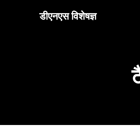
सामग्री
पर
डीएनएस विशेषज्ञ
जाएं
ट