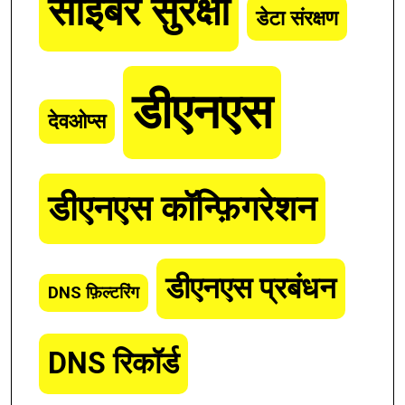
साइबर सुरक्षा
डेटा संरक्षण
डीएनएस
देवओप्स
डीएनएस कॉन्फ़िगरेशन
डीएनएस प्रबंधन
DNS फ़िल्टरिंग
DNS रिकॉर्ड