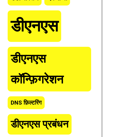
डीएनएस
डीएनएस
कॉन्फ़िगरेशन
DNS फ़िल्टरिंग
डीएनएस प्रबंधन