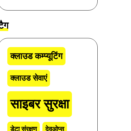
टैग
क्लाउड कम्प्यूटिंग
क्लाउड सेवाएं
साइबर सुरक्षा
डेटा संरक्षण
देवओप्स