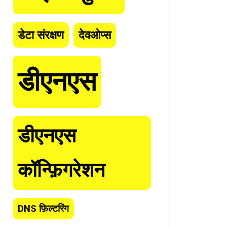
डेटा संरक्षण
देवओप्स
डीएनएस
डीएनएस
कॉन्फ़िगरेशन
DNS फ़िल्टरिंग