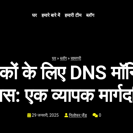
घर
हमारे बारे में
हमारी टीम
ब्लॉग
घर
»
ब्लॉग
»
सामग्री
ं के लिए DNS मॉनिट
ास: एक व्यापक मार्गदर
29 जनवरी, 2025
निलोफर ज़ैंड
0