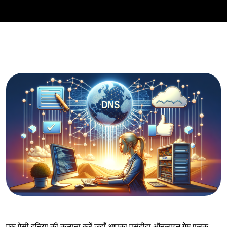
एक ऐसी दुनिया की कल्पना करें जहाँ आपका पसंदीदा ऑनलाइन गेम पलक