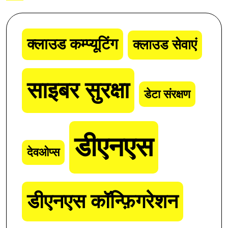
क्लाउड कम्प्यूटिंग
क्लाउड सेवाएं
साइबर सुरक्षा
डेटा संरक्षण
डीएनएस
देवओप्स
डीएनएस कॉन्फ़िगरेशन