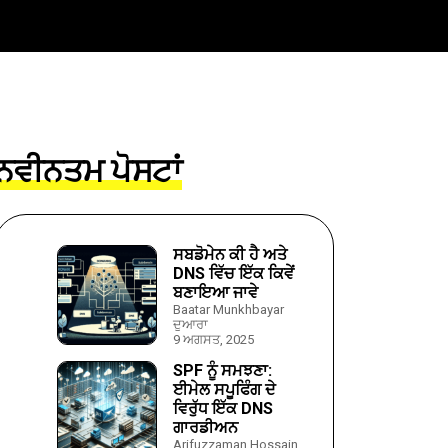
ਨਵੀਨਤਮ ਪੋਸਟਾਂ
ਸਬਡੋਮੇਨ ਕੀ ਹੈ ਅਤੇ
DNS ਵਿੱਚ ਇੱਕ ਕਿਵੇਂ
ਬਣਾਇਆ ਜਾਵੇ
Baatar Munkhbayar
ਦੁਆਰਾ
9 ਅਗਸਤ, 2025
SPF ਨੂੰ ਸਮਝਣਾ:
ਈਮੇਲ ਸਪੂਫਿੰਗ ਦੇ
ਵਿਰੁੱਧ ਇੱਕ DNS
ਗਾਰਡੀਅਨ
Arifuzzaman Hossain