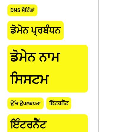
DNS ਸੈਟਿੰਗਾਂ
ਡੋਮੇਨ ਪ੍ਰਬੰਧਨ
ਡੋਮੇਨ ਨਾਮ
ਸਿਸਟਮ
ਇੰਟਰਨੈੱਟ
ਉੱਚ ਉਪਲਬਧਤਾ
ਇੰਟਰਨੈੱਟ