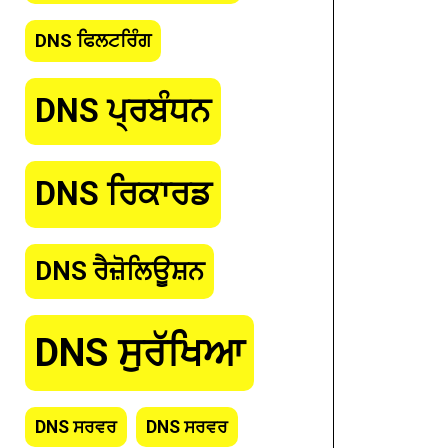
DNS ਫਿਲਟਰਿੰਗ
DNS ਪ੍ਰਬੰਧਨ
DNS ਰਿਕਾਰਡ
DNS ਰੈਜ਼ੋਲਿਊਸ਼ਨ
DNS ਸੁਰੱਖਿਆ
DNS ਸਰਵਰ
DNS ਸਰਵਰ