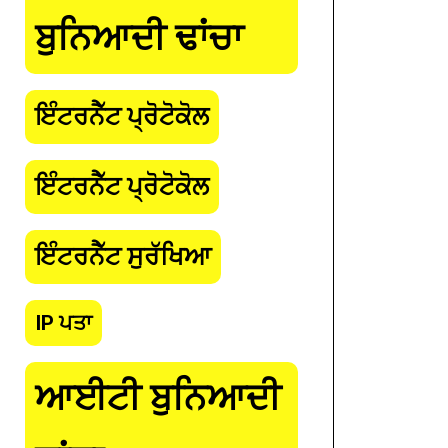
ਬੁਨਿਆਦੀ ਢਾਂਚਾ
ਇੰਟਰਨੈੱਟ ਪ੍ਰੋਟੋਕੋਲ
ਇੰਟਰਨੈੱਟ ਪ੍ਰੋਟੋਕੋਲ
ਇੰਟਰਨੈੱਟ ਸੁਰੱਖਿਆ
IP ਪਤਾ
ਆਈਟੀ ਬੁਨਿਆਦੀ