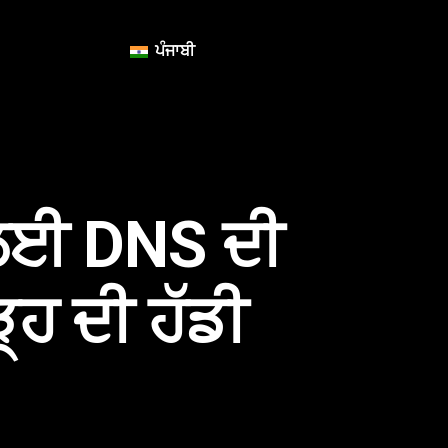
ਪੰਜਾਬੀ
 ਲਈ DNS ਦੀ
੍ਹ ਦੀ ਹੱਡੀ