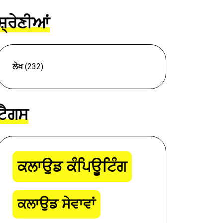
ਸ਼੍ਰੇਣੀਆਂ
ਲੇਖ
(232)
ਟੈਗਸ
ਕਲਾਉਡ ਕੰਪਿਊਟਿੰਗ
ਕਲਾਉਡ ਸੇਵਾਵਾਂ