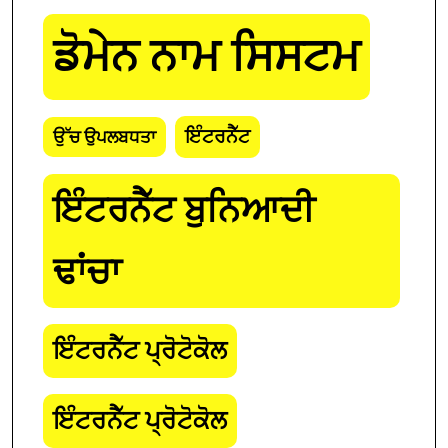
ਡੋਮੇਨ ਨਾਮ ਸਿਸਟਮ
ਇੰਟਰਨੈੱਟ
ਉੱਚ ਉਪਲਬਧਤਾ
ਇੰਟਰਨੈੱਟ ਬੁਨਿਆਦੀ
ਢਾਂਚਾ
ਇੰਟਰਨੈੱਟ ਪ੍ਰੋਟੋਕੋਲ
ਇੰਟਰਨੈੱਟ ਪ੍ਰੋਟੋਕੋਲ