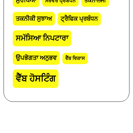
ਸੁਰੱਖਿਆ
ਤਕਨਾਲੋਜੀ
ਸਰਵਰ ਪ੍ਰਬੰਧਨ
ਤਕਨੀਕੀ ਸੁਝਾਅ
ਟ੍ਰੈਫਿਕ ਪ੍ਰਬੰਧਨ
ਸਮੱਸਿਆ ਨਿਪਟਾਰਾ
ਉਪਭੋਗਤਾ ਅਨੁਭਵ
ਵੈੱਬ ਵਿਕਾਸ
ਵੈੱਬ ਹੋਸਟਿੰਗ