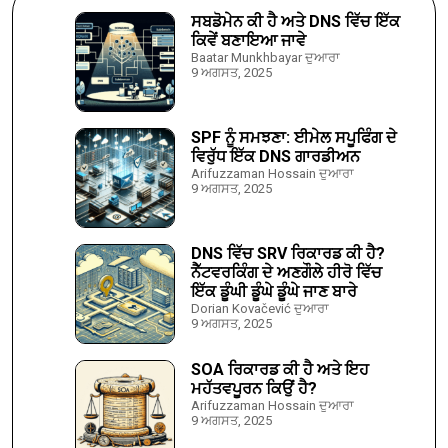
ਸਬਡੋਮੇਨ ਕੀ ਹੈ ਅਤੇ DNS ਵਿੱਚ ਇੱਕ
ਕਿਵੇਂ ਬਣਾਇਆ ਜਾਵੇ
Baatar Munkhbayar ਦੁਆਰਾ
9 ਅਗਸਤ, 2025
SPF ਨੂੰ ਸਮਝਣਾ: ਈਮੇਲ ਸਪੂਫਿੰਗ ਦੇ
ਵਿਰੁੱਧ ਇੱਕ DNS ਗਾਰਡੀਅਨ
Arifuzzaman Hossain ਦੁਆਰਾ
9 ਅਗਸਤ, 2025
DNS ਵਿੱਚ SRV ਰਿਕਾਰਡ ਕੀ ਹੈ?
ਨੈੱਟਵਰਕਿੰਗ ਦੇ ਅਣਗੌਲੇ ਹੀਰੋ ਵਿੱਚ
ਇੱਕ ਡੂੰਘੀ ਡੂੰਘੇ ਡੂੰਘੇ ਜਾਣ ਬਾਰੇ
Dorian Kovačević ਦੁਆਰਾ
9 ਅਗਸਤ, 2025
SOA ਰਿਕਾਰਡ ਕੀ ਹੈ ਅਤੇ ਇਹ
ਮਹੱਤਵਪੂਰਨ ਕਿਉਂ ਹੈ?
Arifuzzaman Hossain ਦੁਆਰਾ
9 ਅਗਸਤ, 2025