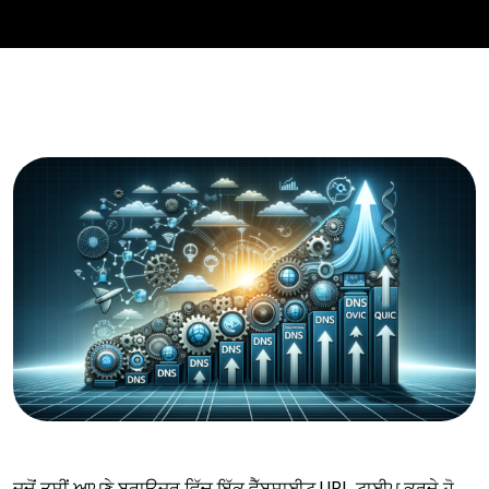
ਜਦੋਂ ਤੁਸੀਂ ਆਪਣੇ ਬ੍ਰਾਊਜ਼ਰ ਵਿੱਚ ਇੱਕ ਵੈੱਬਸਾਈਟ URL ਟਾਈਪ ਕਰਦੇ ਹੋ,