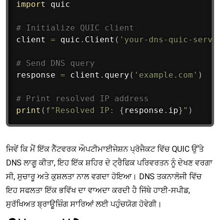
import
 quic

# Initialize QUIC client
client 
=
 quic
.
Client
(
'your-dns-quic-serve
# Send DNS query
response 
=
 client
.
query
(
'example.com'
)
# Print resolved IP address
print
(
f"Resolved IP: 
{
response
.
ip
}
"
)
ਜਿਵੇਂ ਕਿ ਮੈਂ ਇੱਕ ਨੈੱਟਵਰਕ ਔਪਟੀਮਾਈਜੇਸ਼ਨ ਪ੍ਰੋਜੈਕਟ ਵਿੱਚ QUIC ਉੱਤੇ
DNS ਲਾਗੂ ਕੀਤਾ, ਇਹ ਇੱਕ ਸ਼ਹਿਰ ਦੇ ਟ੍ਰੈਫਿਕ ਪਰਿਵਰਤਨ ਨੂੰ ਦੇਖਣ ਵਰਗਾ
ਸੀ, ਸੁਚਾਰੂ ਅਤੇ ਕੁਸ਼ਲਤਾ ਨਾਲ ਵਗਦਾ ਹੋਇਆ। DNS ਤਕਨਾਲੋਜੀ ਵਿੱਚ
ਇਹ ਸਫਲਤਾ ਇੱਕ ਭਵਿੱਖ ਦਾ ਵਾਅਦਾ ਕਰਦੀ ਹੈ ਜਿੱਥੇ ਹਾਈ-ਸਪੀਡ,
ਸੁਰੱਖਿਅਤ ਬ੍ਰਾਊਜ਼ਿੰਗ ਸਾਰਿਆਂ ਲਈ ਪਹੁੰਚਯੋਗ ਹੋਵੇਗੀ।