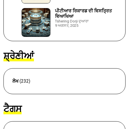
ਪੀਟੀਆਰ ਰਿਕਾਰਡ ਦੀ ਵਿਸਤ੍ਰਿਤ
ਵਿਆਖਿਆ
Tshering Dorji ਦੁਆਰਾ
9 ਅਗਸਤ, 2025
ਸ਼੍ਰੇਣੀਆਂ
ਲੇਖ
(232)
ਟੈਗਸ