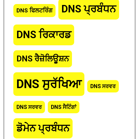
DNS ਪ੍ਰਬੰਧਨ
DNS ਫਿਲਟਰਿੰਗ
DNS ਰਿਕਾਰਡ
DNS ਰੈਜ਼ੋਲਿਊਸ਼ਨ
DNS ਸੁਰੱਖਿਆ
DNS ਸਰਵਰ
DNS ਸਰਵਰ
DNS ਸੈਟਿੰਗਾਂ
ਡੋਮੇਨ ਪ੍ਰਬੰਧਨ