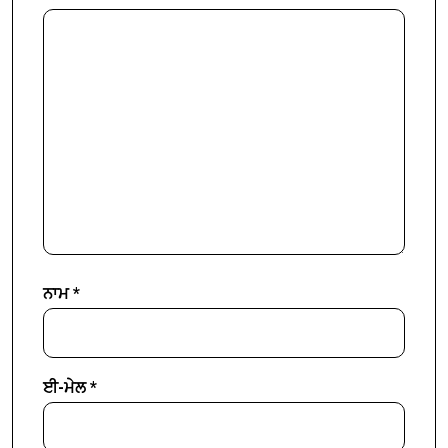
ਨਾਮ
*
ਈ-ਮੇਲ
*