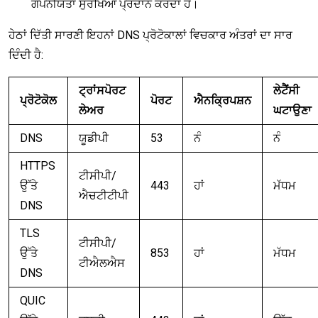
ਗੋਪਨੀਯਤਾ ਸੁਰੱਖਿਆ ਪ੍ਰਦਾਨ ਕਰਦਾ ਹੈ।
ਹੇਠਾਂ ਦਿੱਤੀ ਸਾਰਣੀ ਇਹਨਾਂ DNS ਪ੍ਰੋਟੋਕਾਲਾਂ ਵਿਚਕਾਰ ਅੰਤਰਾਂ ਦਾ ਸਾਰ
ਦਿੰਦੀ ਹੈ:
ਟ੍ਰਾਂਸਪੋਰਟ
ਲੇਟੈਂਸੀ
ਪ੍ਰੋਟੋਕੋਲ
ਪੋਰਟ
ਐਨਕ੍ਰਿਪਸ਼ਨ
ਲੇਅਰ
ਘਟਾਉਣਾ
DNS
ਯੂਡੀਪੀ
53
ਨੰ
ਨੰ
HTTPS
ਟੀਸੀਪੀ/
ਉੱਤੇ
443
ਹਾਂ
ਮੱਧਮ
ਐਚਟੀਟੀਪੀ
DNS
TLS
ਟੀਸੀਪੀ/
ਉੱਤੇ
853
ਹਾਂ
ਮੱਧਮ
ਟੀਐਲਐਸ
DNS
QUIC