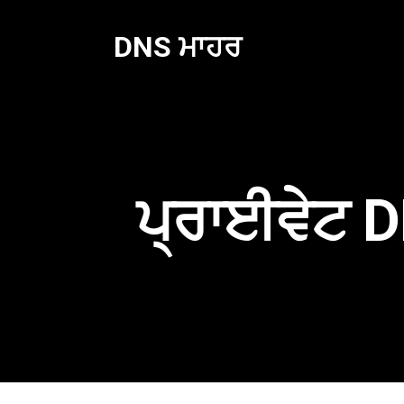
ਸਮੱਗਰੀ
'ਤੇ
DNS ਮਾਹਰ
ਜਾਓ
ਪ੍ਰਾਈਵੇਟ D