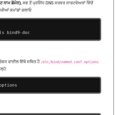
ਟ ਨਾਮ ਡੋਮੇਨ)
, ਸਭ ਤੋਂ ਪ੍ਰਸਿੱਧ DNS ਸਰਵਰ ਸਾਫਟਵੇਅਰਾਂ ਵਿੱਚੋਂ
ਖੀਆਂ ਕਮਾਂਡਾਂ ਚਲਾਓ:
ਿਗਰੇਸ਼ਨ ਫਾਈਲ ਇੱਥੇ ਸਥਿਤ ਹੈ
.
/etc/bind/named.conf.options
੍ਹੋ: