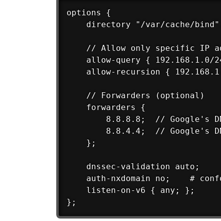
options {

    directory "/var/cache/bind";
    // Allow only specific IP a
    allow-query { 192.168.1.0/2
    allow-recursion { 192.168.1.
    // Forwarders (optional)

    forwarders {

        8.8.8.8;  // Google's DN
        8.8.4.4;  // Google's DN
    };

    dnssec-validation auto;

    auth-nxdomain no;    # confo
    listen-on-v6 { any; };
