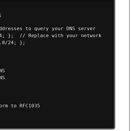


ddresses to query your DNS server

4; };  // Replace with your network

0/24; };

S

S

rm to RFC1035
