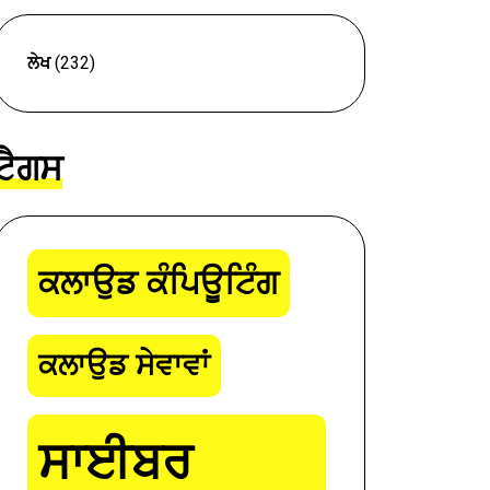
ਲੇਖ
(232)
ਟੈਗਸ
ਕਲਾਉਡ ਕੰਪਿਊਟਿੰਗ
ਕਲਾਉਡ ਸੇਵਾਵਾਂ
ਸਾਈਬਰ