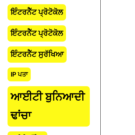
ਇੰਟਰਨੈੱਟ ਪ੍ਰੋਟੋਕੋਲ
ਇੰਟਰਨੈੱਟ ਪ੍ਰੋਟੋਕੋਲ
ਇੰਟਰਨੈੱਟ ਸੁਰੱਖਿਆ
IP ਪਤਾ
ਆਈਟੀ ਬੁਨਿਆਦੀ
ਢਾਂਚਾ