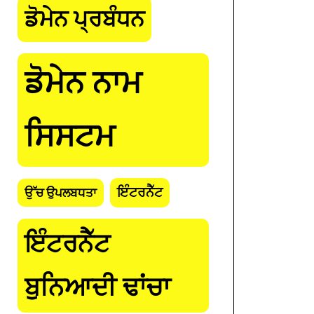
ਡੋਮੇਨ ਪ੍ਰਬੰਧਨ
ਡੋਮੇਨ ਨਾਮ
ਸਿਸਟਮ
ਇੰਟਰਨੈੱਟ
ਉੱਚ ਉਪਲਬਧਤਾ
ਇੰਟਰਨੈੱਟ
ਬੁਨਿਆਦੀ ਢਾਂਚਾ