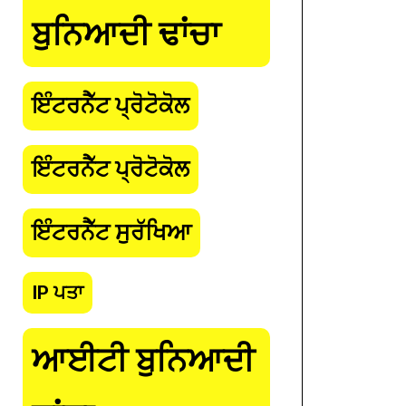
ਬੁਨਿਆਦੀ ਢਾਂਚਾ
ਇੰਟਰਨੈੱਟ ਪ੍ਰੋਟੋਕੋਲ
ਇੰਟਰਨੈੱਟ ਪ੍ਰੋਟੋਕੋਲ
ਇੰਟਰਨੈੱਟ ਸੁਰੱਖਿਆ
IP ਪਤਾ
ਆਈਟੀ ਬੁਨਿਆਦੀ