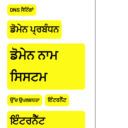
DNS ਸੈਟਿੰਗਾਂ
ਡੋਮੇਨ ਪ੍ਰਬੰਧਨ
ਡੋਮੇਨ ਨਾਮ
ਸਿਸਟਮ
ਇੰਟਰਨੈੱਟ
ਉੱਚ ਉਪਲਬਧਤਾ
ds" -H "Authorization: Bearer {api_token}" -H
ਇੰਟਰਨੈੱਟ