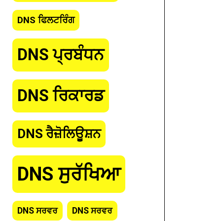
DNS ਫਿਲਟਰਿੰਗ
DNS ਪ੍ਰਬੰਧਨ
DNS ਰਿਕਾਰਡ
DNS ਰੈਜ਼ੋਲਿਊਸ਼ਨ
DNS ਸੁਰੱਖਿਆ
DNS ਸਰਵਰ
DNS ਸਰਵਰ