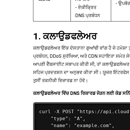
- ਉਪਭੋ
- ਏਕੀਕ੍ਰਿਤ
DNS ਪ੍ਰਬੰਧਨ
1. ਕਲਾਉਡਫਲੇਅਰ
ਕਲਾਉਡਫਲੇਅਰ ਇੱਕ ਦੋਸਤਾਨਾ ਗੁਆਂਢੀ ਵਾਂਗ ਹੈ ਜੋ ਹਮੇਸ਼ਾ ਤੁਹ
ਪ੍ਰਬੰਧਨ, DDoS ਸੁਰੱਖਿਆ, ਅਤੇ CDN ਸਹਾਇਤਾ ਸਮੇਤ ਸੇਵਾਵਾ
ਆਪਣੀ ਵੈੱਬਸਾਈਟ ਸਥਾਪਤ ਕੀਤੀ ਸੀ, ਤਾਂ ਕਲਾਉਡਫਲੇਅਰ 
ਸਹਿਜ ਪ੍ਰਦਰਸ਼ਨ ਦਾ ਅਨੁਭਵ ਕੀਤਾ ਸੀ। ਯੂਜ਼ਰ ਇੰਟਰਫੇਸ ਸਿ
ਤੁਸੀਂ ਤਕਨੀਕੀ ਵਿਜ਼ਾਰਡ ਨਾ ਹੋਵੋ।
ਕਲਾਉਡਫਲੇਅਰ ਵਿੱਚ DNS ਰਿਕਾਰਡ ਜੋੜਨ ਲਈ ਕੋਡ ਸਨਿ
curl -X POST "https://api.cloud
    "type": "A",

    "name": "example.com",
