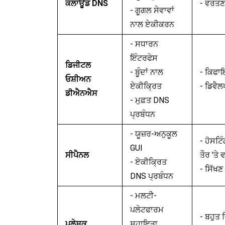
ਕਲਾਊਡ DNS
- ਵਰਤ
- ਗੂਗਲ ਸੇਵਾਵਾਂ
ਨਾਲ ਏਕੀਕਰਨ
- ਸਧਾਰਨ
ਇੰਟਰਫੇਸ
ਡਿਜੀਟਲ
- ਬੂੰਦਾਂ ਨਾਲ
- ਕਿਫਾ
ਓਸ਼ੀਅਨ
ਏਕੀਕ੍ਰਿਤ
- ਡਿਵੈ
ਡੀਐਨਐਸ
- ਮੁਫ਼ਤ DNS
ਪ੍ਰਬੰਧਨ
- ਯੂਜ਼ਰ-ਅਨੁਕੂਲ
- ਹੋਸਟ
GUI
ਸੀਪੈਨਲ
ਤੌਰ 'ਤੇ
- ਏਕੀਕ੍ਰਿਤ
- ਸਿੱਖ
DNS ਪ੍ਰਬੰਧਨ
- ਮਲਟੀ-
ਪਲੇਟਫਾਰਮ
- ਬਹੁਤ 
ਪਲੇਸਕ
ਸਹਾਇਤਾ