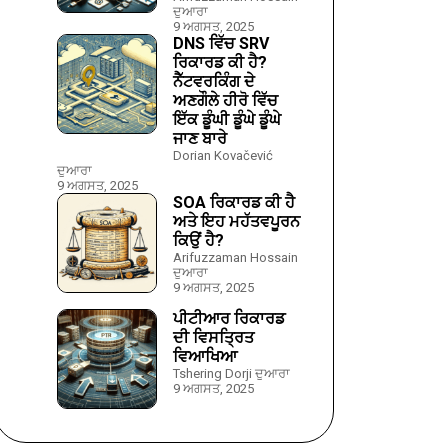
ਦੁਆਰਾ
9 ਅਗਸਤ, 2025
DNS ਵਿੱਚ SRV
ਰਿਕਾਰਡ ਕੀ ਹੈ?
ਨੈੱਟਵਰਕਿੰਗ ਦੇ
ਅਣਗੌਲੇ ਹੀਰੋ ਵਿੱਚ
ਇੱਕ ਡੂੰਘੀ ਡੂੰਘੇ ਡੂੰਘੇ
ਜਾਣ ਬਾਰੇ
Dorian Kovačević
ਦੁਆਰਾ
9 ਅਗਸਤ, 2025
SOA ਰਿਕਾਰਡ ਕੀ ਹੈ
ਅਤੇ ਇਹ ਮਹੱਤਵਪੂਰਨ
ਕਿਉਂ ਹੈ?
Arifuzzaman Hossain
ਦੁਆਰਾ
9 ਅਗਸਤ, 2025
ਪੀਟੀਆਰ ਰਿਕਾਰਡ
ਦੀ ਵਿਸਤ੍ਰਿਤ
ਵਿਆਖਿਆ
Tshering Dorji ਦੁਆਰਾ
9 ਅਗਸਤ, 2025