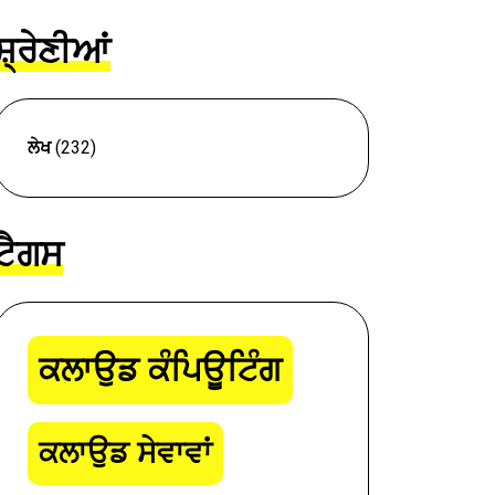
ਸ਼੍ਰੇਣੀਆਂ
ਲੇਖ
(232)
ਟੈਗਸ
ਕਲਾਉਡ ਕੰਪਿਊਟਿੰਗ
ਕਲਾਉਡ ਸੇਵਾਵਾਂ