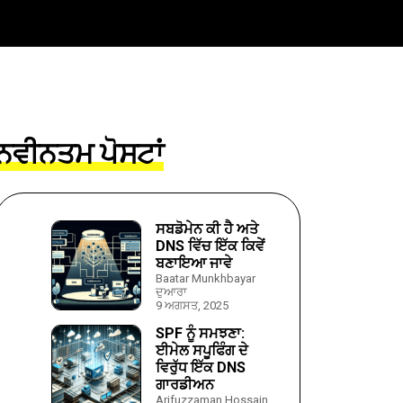
ਨਵੀਨਤਮ ਪੋਸਟਾਂ
ਸਬਡੋਮੇਨ ਕੀ ਹੈ ਅਤੇ
DNS ਵਿੱਚ ਇੱਕ ਕਿਵੇਂ
ਬਣਾਇਆ ਜਾਵੇ
Baatar Munkhbayar
ਦੁਆਰਾ
9 ਅਗਸਤ, 2025
SPF ਨੂੰ ਸਮਝਣਾ:
ਈਮੇਲ ਸਪੂਫਿੰਗ ਦੇ
ਵਿਰੁੱਧ ਇੱਕ DNS
ਗਾਰਡੀਅਨ
Arifuzzaman Hossain