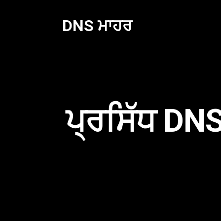
ਸਮੱਗਰੀ
'ਤੇ
DNS ਮਾਹਰ
ਜਾਓ
ਪ੍ਰਸਿੱਧ DNS 