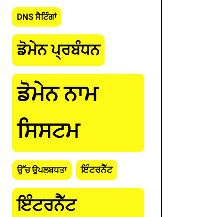
DNS ਸੈਟਿੰਗਾਂ
ਡੋਮੇਨ ਪ੍ਰਬੰਧਨ
ਡੋਮੇਨ ਨਾਮ
ਸਿਸਟਮ
ਇੰਟਰਨੈੱਟ
ਉੱਚ ਉਪਲਬਧਤਾ
ਇੰਟਰਨੈੱਟ