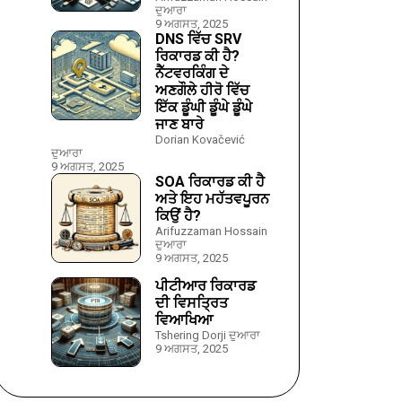
ਦੁਆਰਾ
9 ਅਗਸਤ, 2025
DNS ਵਿੱਚ SRV
ਰਿਕਾਰਡ ਕੀ ਹੈ?
ਨੈੱਟਵਰਕਿੰਗ ਦੇ
ਅਣਗੌਲੇ ਹੀਰੋ ਵਿੱਚ
ਇੱਕ ਡੂੰਘੀ ਡੂੰਘੇ ਡੂੰਘੇ
ਜਾਣ ਬਾਰੇ
Dorian Kovačević
ਦੁਆਰਾ
9 ਅਗਸਤ, 2025
SOA ਰਿਕਾਰਡ ਕੀ ਹੈ
ਅਤੇ ਇਹ ਮਹੱਤਵਪੂਰਨ
ਕਿਉਂ ਹੈ?
Arifuzzaman Hossain
ਦੁਆਰਾ
9 ਅਗਸਤ, 2025
ਪੀਟੀਆਰ ਰਿਕਾਰਡ
ਦੀ ਵਿਸਤ੍ਰਿਤ
ਵਿਆਖਿਆ
Tshering Dorji ਦੁਆਰਾ
9 ਅਗਸਤ, 2025