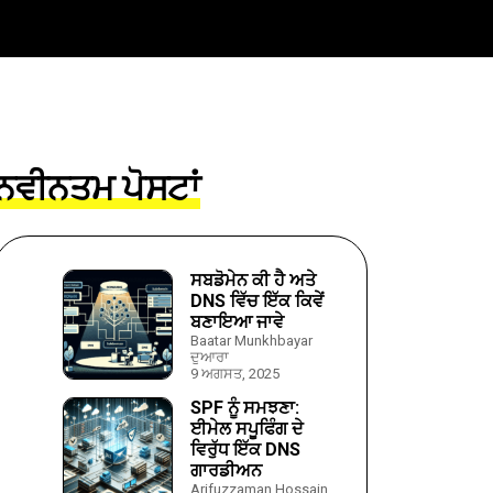
ਨਵੀਨਤਮ ਪੋਸਟਾਂ
ਸਬਡੋਮੇਨ ਕੀ ਹੈ ਅਤੇ
DNS ਵਿੱਚ ਇੱਕ ਕਿਵੇਂ
ਬਣਾਇਆ ਜਾਵੇ
Baatar Munkhbayar
ਦੁਆਰਾ
9 ਅਗਸਤ, 2025
SPF ਨੂੰ ਸਮਝਣਾ:
ਈਮੇਲ ਸਪੂਫਿੰਗ ਦੇ
ਵਿਰੁੱਧ ਇੱਕ DNS
ਗਾਰਡੀਅਨ
Arifuzzaman Hossain