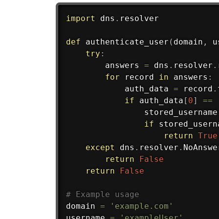
import
 dns
.
resolver

def
authenticate_user
(
domain
,
 u
try
:
        answers 
=
 dns
.
resolver
.
for
 record 
in
 answers
:
            auth_data 
=
 record
.
if
 auth_data
[
0
]
==
                stored_username
if
 stored_usern
return
True
except
 dns
.
resolver
.
NoAnswe
return
False
return
False
# Example usage
domain 
=
'example.com'
username 
=
'exampleUser'