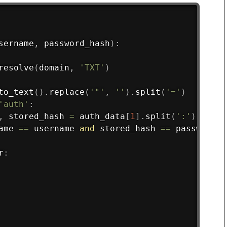
sername
,
 password_hash
)
:
resolve
(
domain
,
'TXT'
)
to_text
(
)
.
replace
(
'"'
,
''
)
.
split
(
'='
)
'auth'
:
,
 stored_hash 
=
 auth_data
[
1
]
.
split
(
':'
)
ame 
==
 username 
and
 stored_hash 
==
 password_h
r
: