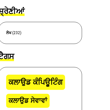
ਸ਼੍ਰੇਣੀਆਂ
ਲੇਖ
(232)
ਟੈਗਸ
ਕਲਾਉਡ ਕੰਪਿਊਟਿੰਗ
ਕਲਾਉਡ ਸੇਵਾਵਾਂ