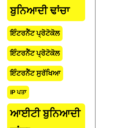
ਬੁਨਿਆਦੀ ਢਾਂਚਾ
ਇੰਟਰਨੈੱਟ ਪ੍ਰੋਟੋਕੋਲ
ਇੰਟਰਨੈੱਟ ਪ੍ਰੋਟੋਕੋਲ
ਇੰਟਰਨੈੱਟ ਸੁਰੱਖਿਆ
IP ਪਤਾ
ਆਈਟੀ ਬੁਨਿਆਦੀ