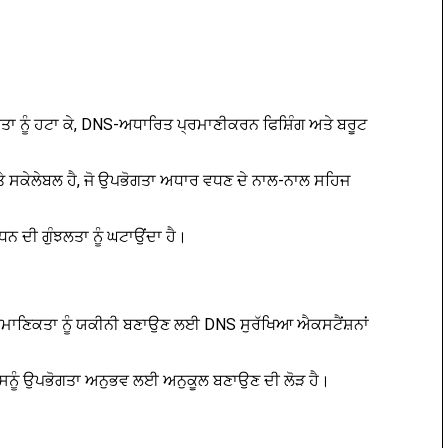
ਤਾ ਨੂੰ ਹਟਾ ਕੇ, DNS-ਅਧਾਰਿਤ ਪ੍ਰਮਾਣੀਕਰਨ ਫਿਸ਼ਿੰਗ ਅਤੇ ਬਰੂਟ
'ਤੇ ਸਕੇਲੇਬਲ ਹੈ, ਜੋ ਉਪਭੋਗਤਾ ਅਧਾਰ ਵਧਣ ਦੇ ਨਾਲ-ਨਾਲ ਸਹਿਜ
ਨ ਦੀ ਗੁੰਝਲਤਾ ਨੂੰ ਘਟਾਉਂਦਾ ਹੈ।
ਰਮਾਣਿਕਤਾ ਨੂੰ ਯਕੀਨੀ ਬਣਾਉਣ ਲਈ DNS ਸੁਰੱਖਿਆ ਐਕਸਟੈਂਸ਼ਨਾਂ
 ਜਿਸਨੂੰ ਉਪਭੋਗਤਾ ਅਨੁਭਵ ਲਈ ਅਨੁਕੂਲ ਬਣਾਉਣ ਦੀ ਲੋੜ ਹੈ।