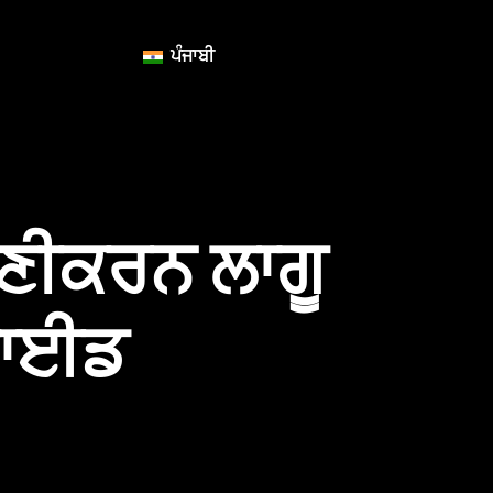
ਪੰਜਾਬੀ
ਣੀਕਰਨ ਲਾਗੂ
ਗਾਈਡ