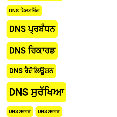
DNS ਫਿਲਟਰਿੰਗ
DNS ਪ੍ਰਬੰਧਨ
DNS ਰਿਕਾਰਡ
ash
:
DNS ਰੈਜ਼ੋਲਿਊਸ਼ਨ
DNS ਸੁਰੱਖਿਆ
DNS ਸਰਵਰ
DNS ਸਰਵਰ