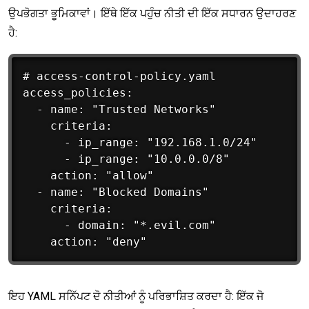
ਉਪਭੋਗਤਾ ਭੂਮਿਕਾਵਾਂ। ਇੱਥੇ ਇੱਕ ਪਹੁੰਚ ਨੀਤੀ ਦੀ ਇੱਕ ਸਧਾਰਨ ਉਦਾਹਰਣ
ਹੈ:
# access-control-policy.yaml

access_policies:

  - name: "Trusted Networks"

    criteria:

      - ip_range: "192.168.1.0/24"

      - ip_range: "10.0.0.0/8"

    action: "allow"

  - name: "Blocked Domains"

    criteria:

      - domain: "*.evil.com"

ਇਹ YAML ਸਨਿੱਪਟ ਦੋ ਨੀਤੀਆਂ ਨੂੰ ਪਰਿਭਾਸ਼ਿਤ ਕਰਦਾ ਹੈ: ਇੱਕ ਜੋ