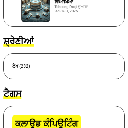
ਵਿਆਖਿਆ
Tshering Dorji ਦੁਆਰਾ
9 ਅਗਸਤ, 2025
ਸ਼੍ਰੇਣੀਆਂ
ਲੇਖ
(232)
ਟੈਗਸ
ਕਲਾਉਡ ਕੰਪਿਊਟਿੰਗ