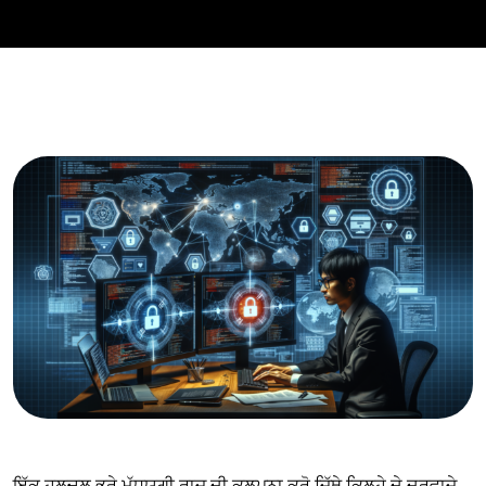
ਇੱਕ ਹਲਚਲ ਭਰੇ ਮੱਧਯੁਗੀ ਰਾਜ ਦੀ ਕਲਪਨਾ ਕਰੋ ਜਿੱਥੇ ਕਿਲ੍ਹੇ ਦੇ ਦਰਵਾਜ਼ੇ