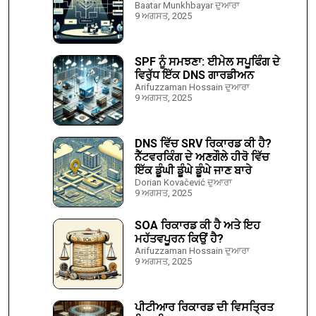
Baatar Munkhbayar ਦੁਆਰਾ
9 ਅਗਸਤ, 2025
SPF ਨੂੰ ਸਮਝਣਾ: ਈਮੇਲ ਸਪੂਫਿੰਗ ਦੇ
ਵਿਰੁੱਧ ਇੱਕ DNS ਗਾਰਡੀਅਨ
Arifuzzaman Hossain ਦੁਆਰਾ
9 ਅਗਸਤ, 2025
DNS ਵਿੱਚ SRV ਰਿਕਾਰਡ ਕੀ ਹੈ?
ਨੈੱਟਵਰਕਿੰਗ ਦੇ ਅਣਗੌਲੇ ਹੀਰੋ ਵਿੱਚ
ਇੱਕ ਡੂੰਘੀ ਡੂੰਘੇ ਡੂੰਘੇ ਜਾਣ ਬਾਰੇ
Dorian Kovačević ਦੁਆਰਾ
9 ਅਗਸਤ, 2025
SOA ਰਿਕਾਰਡ ਕੀ ਹੈ ਅਤੇ ਇਹ
ਮਹੱਤਵਪੂਰਨ ਕਿਉਂ ਹੈ?
Arifuzzaman Hossain ਦੁਆਰਾ
9 ਅਗਸਤ, 2025
ਪੀਟੀਆਰ ਰਿਕਾਰਡ ਦੀ ਵਿਸਤ੍ਰਿਤ