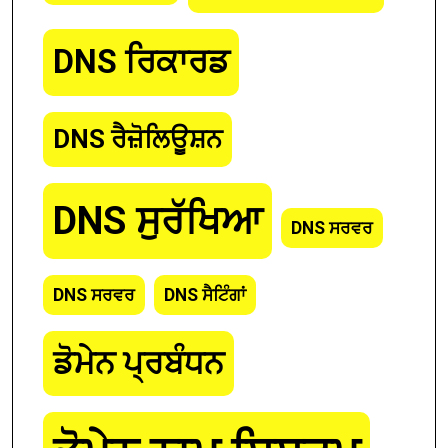
DNS ਰਿਕਾਰਡ
DNS ਰੈਜ਼ੋਲਿਊਸ਼ਨ
DNS ਸੁਰੱਖਿਆ
DNS ਸਰਵਰ
DNS ਸਰਵਰ
DNS ਸੈਟਿੰਗਾਂ
ਡੋਮੇਨ ਪ੍ਰਬੰਧਨ