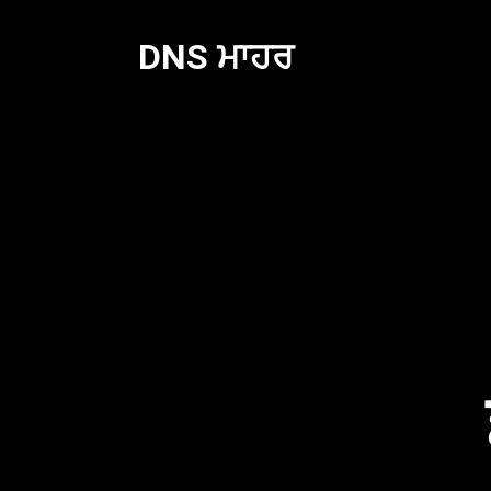
ਸਮੱਗਰੀ
'ਤੇ
DNS ਮਾਹਰ
ਜਾਓ