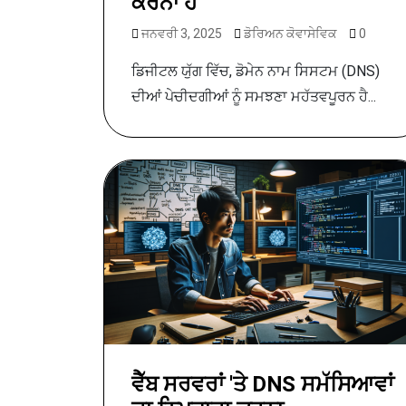
ਕਰਨਾ ਹੈ
ਜਨਵਰੀ 3, 2025
ਡੋਰਿਅਨ ਕੋਵਾਸੇਵਿਕ
0
ਡਿਜੀਟਲ ਯੁੱਗ ਵਿੱਚ, ਡੋਮੇਨ ਨਾਮ ਸਿਸਟਮ (DNS)
ਦੀਆਂ ਪੇਚੀਦਗੀਆਂ ਨੂੰ ਸਮਝਣਾ ਮਹੱਤਵਪੂਰਨ ਹੈ...
ਵੈੱਬ ਸਰਵਰਾਂ 'ਤੇ DNS ਸਮੱਸਿਆਵਾਂ