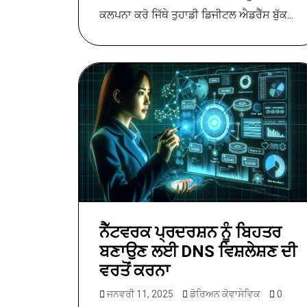
ਕਲਪਨਾ ਕਰੋ ਜਿੱਥੇ ਤੁਹਾਡੀ ਡਿਜੀਟਲ ਐਡਰੈੱਸ ਬੁੱਕ...
ਨੈੱਟਵਰਕ ਪ੍ਰਦਰਸ਼ਨ ਨੂੰ ਬਿਹਤਰ
ਬਣਾਉਣ ਲਈ DNS ਵਿਸ਼ਲੇਸ਼ਣ ਦੀ
ਵਰਤੋਂ ਕਰਨਾ
ਜਨਵਰੀ 11, 2025
ਡੋਰਿਅਨ ਕੋਵਾਸੇਵਿਕ
0