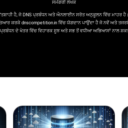
ਸਮੱਗਰੀ ਲੇਖਕ
ਉਤਸ਼ਾਹੀ ਹੈ, ਜੋ DNS ਪ੍ਰਬੰਧਨ ਅਤੇ ਔਨਲਾਈਨ ਸਰੋਤ ਅਨੁਕੂਲਨ ਵਿੱਚ ਮਾਹਰ ਹੈ।
ਕਰਕੇ dnscompetition.in ਵਿੱਚ ਯੋਗਦਾਨ ਪਾਉਂਦਾ ਹੈ ਜੋ ਨਵੇਂ ਅਤੇ ਤਜਰਬੇਕਾ
ਾਮ ਪ੍ਰਬੰਧਨ ਦੇ ਖੇਤਰ ਵਿੱਚ ਵਿਹਾਰਕ ਸੂਝ ਅਤੇ ਸਭ ਤੋਂ ਵਧੀਆ ਅਭਿਆਸਾਂ ਨਾਲ ਸ਼