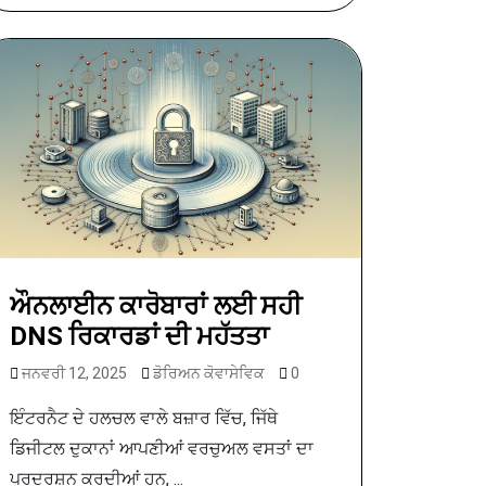
ਔਨਲਾਈਨ ਕਾਰੋਬਾਰਾਂ ਲਈ ਸਹੀ
DNS ਰਿਕਾਰਡਾਂ ਦੀ ਮਹੱਤਤਾ
ਜਨਵਰੀ 12, 2025
ਡੋਰਿਅਨ ਕੋਵਾਸੇਵਿਕ
0
ਇੰਟਰਨੈਟ ਦੇ ਹਲਚਲ ਵਾਲੇ ਬਜ਼ਾਰ ਵਿੱਚ, ਜਿੱਥੇ
ਡਿਜੀਟਲ ਦੁਕਾਨਾਂ ਆਪਣੀਆਂ ਵਰਚੁਅਲ ਵਸਤਾਂ ਦਾ
ਪ੍ਰਦਰਸ਼ਨ ਕਰਦੀਆਂ ਹਨ, ...